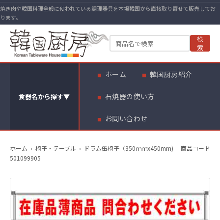
焼き肉や韓国料理全般に使われている調理器具を本場韓国から直接取り寄せて販売してお
ります。
検
索
ホーム
韓国厨房紹介
石焼器の使い方
食器名から探す
▼
お問い合わせ
ホーム
›
椅子・テーブル
›
ドラム缶椅子（350ｍｍx450mm) 商品コード
501099905