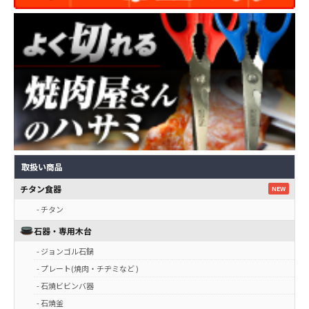
取扱い商品
チタン食器
NEW
- チタン
石器・専用木台
- ジョンゴル石鍋
- プレート(焼肉・チヂミなど )
- 石焼ビビンバ器
- 石焼釜