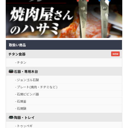
取扱い商品
チタン食器
NEW
- チタン
石器・専用木台
- ジョンゴル石鍋
- プレート(焼肉・チヂミなど )
- 石焼ビビンバ器
- 石焼釜
- 石焼鍋
陶器・トレイ
- トゥッペギ