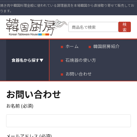
焼き肉や韓国料理全般に使われている調理器具を本場韓国から直接取り寄せて販売してお
ります。
検
索
ホーム
韓国厨房紹介
石焼器の使い方
食器名から探す
▼
お問い合わせ
お問い合わせ
お名前 (必須)
メールアドレス (必須)