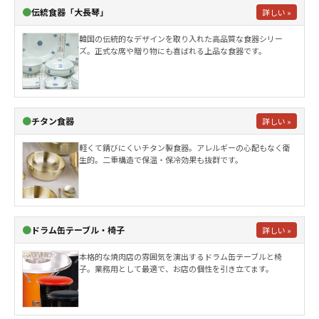
●
伝統食器「大長琴」
詳しい »
韓国の伝統的なデザインを取り入れた高品質な食器シリー
ズ。正式な席や贈り物にも喜ばれる上品な食器です。
●
チタン食器
詳しい »
軽くて錆びにくいチタン製食器。アレルギーの心配もなく衛
生的。二重構造で保温・保冷効果も抜群です。
●
ドラム缶テーブル・椅子
詳しい »
本格的な焼肉店の雰囲気を演出するドラム缶テーブルと椅
子。業務用として最適で、お店の個性を引き立てます。