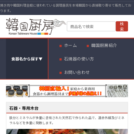
焼き肉や韓国料理全般に使われている調理器具を本場韓国から直接取り寄せて販売してお
ります。
検
索
ホーム
韓国厨房紹介
石焼器の使い方
食器名から探す
▼
お問い合わせ
石器・専用木台
鉄分とミネラルが多量に含有された天然石で作られた品で、遠赤外線及びミネ
ラルなどを多量に発散します。