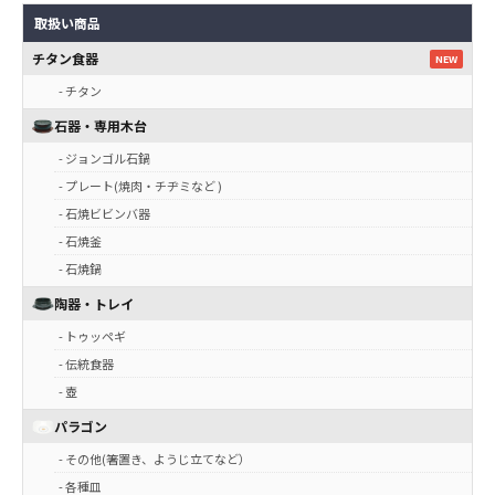
取扱い商品
チタン食器
NEW
- チタン
石器・専用木台
- ジョンゴル石鍋
- プレート(焼肉・チヂミなど )
- 石焼ビビンバ器
- 石焼釜
- 石焼鍋
陶器・トレイ
- トゥッペギ
- 伝統食器
- 壺
パラゴン
- その他(箸置き、ようじ立てなど）
- 各種皿