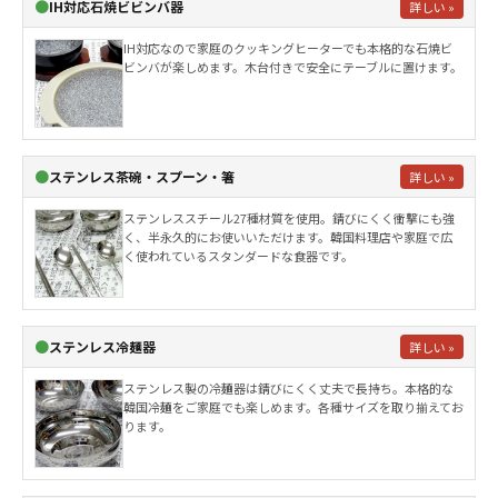
●
IH対応石焼ビビンバ器
詳しい »
IH対応なので家庭のクッキングヒーターでも本格的な石焼ビ
ビンバが楽しめます。木台付きで安全にテーブルに置けます。
●
ステンレス茶碗・スプーン・箸
詳しい »
ステンレススチール27種材質を使用。錆びにくく衝撃にも強
く、半永久的にお使いいただけます。韓国料理店や家庭で広
く使われているスタンダードな食器です。
●
ステンレス冷麺器
詳しい »
ステンレス製の冷麺器は錆びにくく丈夫で長持ち。本格的な
韓国冷麺をご家庭でも楽しめます。各種サイズを取り揃えてお
ります。