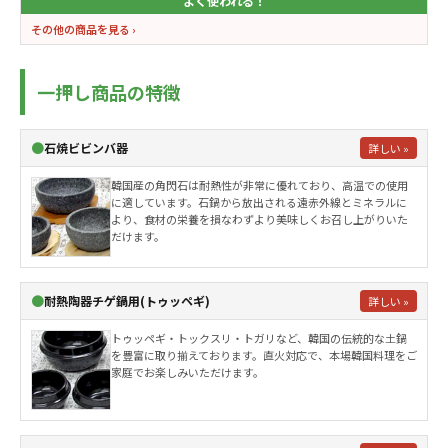
よく使われる！
その他の商品を見る ›
一押し商品の特徴
●
石焼ビビンバ器
詳しい »
韓国産の角閃石は耐熱性が非常に優れており、高温での使用
に適しています。石鍋から放出される遠赤外線とミネラルに
より、食材の栄養を損なわずより美味しくお召し上がりいた
だけます。
●
耐熱陶器チゲ鍋用(トゥッペギ)
詳しい »
トゥッペギ・トックスリ・トガリなど、韓国の伝統的な土鍋
を豊富に取り揃えております。直火対応で、本場韓国料理をご
家庭でお楽しみいただけます。